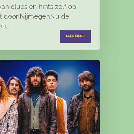
an clues en hints zelf op
t door NijmegenNu de
en…
0
LEES MEER