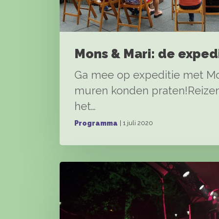
Mons & Mari: de expedi
Ga mee op expeditie met Mon
muren konden praten!Reizen 
het…
| 1 juli 2020
Programma