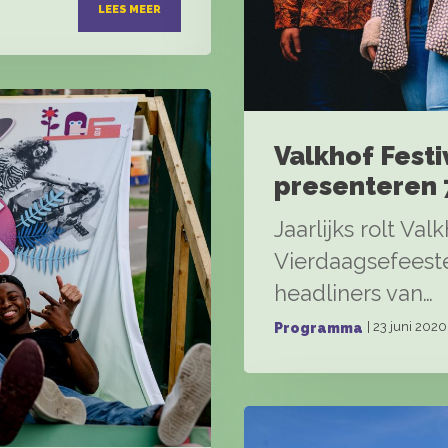
LEES MEER
Valkhof Festi
presenteren
Jaarlijks rolt Val
Vierdaagsefeeste
headliners van…
| 23 juni 2020
Programma