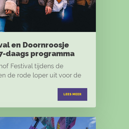
val en Doornroosje
 7-daags programma
khof Festival tijdens de
n de rode loper uit voor de
LEES MEER