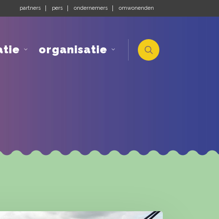
partners
pers
ondernemers
omwonenden
atie
organisatie