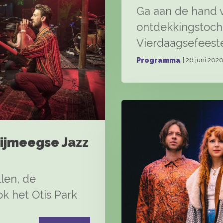
Ga aan de hand v
ontdekkingstoch
Vierdaagsefeest
| 26 juni 202
Programma
 Nijmeegse Jazz
llen, de
k het Otis Park