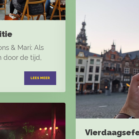
tie
s & Mari: Als
door de tijd,
LEES MEER
Vierdaagsef