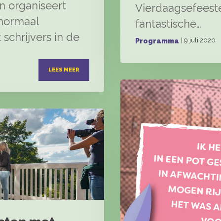
n organiseert
Vierdaagsefeesten
 normaal
fantastische…
chrijvers in de
| 9 juli 2020
Programma
LEES MEER