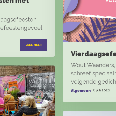
sten met
rdaagsefeesten
gsefeestengevoel
LEES MEER
Vierdaagsefe
Wout Waanders, 
schreef speciaal 
volgende gedich
| 8 juli 2020
Algemeen