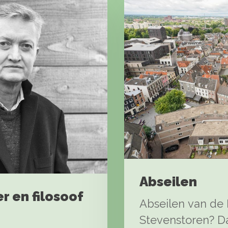
Abseilen
r en filosoof
Abseilen van de
Stevenstoren? Da