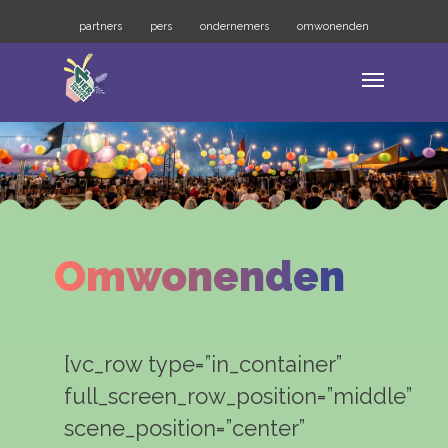
partners
pers
ondernemers
omwonenden
Omwonenden
[vc_row type=”in_container”
full_screen_row_position=”middle”
scene_position=”center”