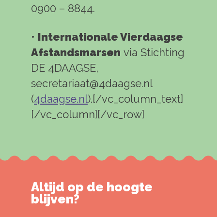
0900 – 8844.
•
Internationale Vierdaagse
Afstandsmarsen
via Stichting
DE 4DAAGSE,
secretariaat@4daagse.nl
(
4daagse.nl
).[/vc_column_text]
[/vc_column][/vc_row]
Altijd op de hoogte
blijven?