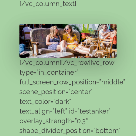
[/vc_column_text]
[/vc_column][/vc_row][vc_row
type=”in_container”
full_screen_row_position=”middle”
scene_position=”center”
text_color=”dark”
text_align=”left” id=”testanker”
overlay_strength=”0.3″
shape_divider_position=”bottom”