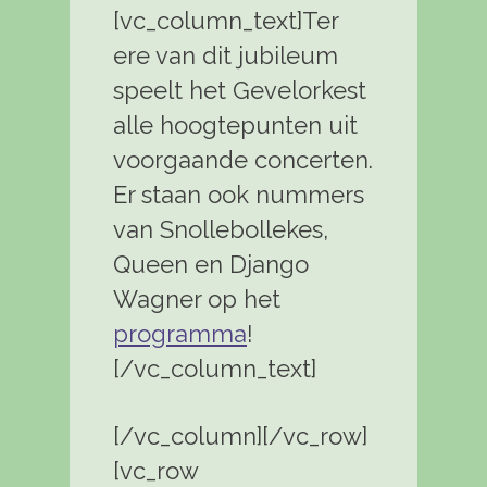
[vc_column_text]Ter
ere van dit jubileum
speelt het Gevelorkest
alle hoogtepunten uit
voorgaande concerten.
Er staan ook nummers
van Snollebollekes,
Queen en Django
Wagner op het
programma
!
[/vc_column_text]
[/vc_column][/vc_row]
[vc_row