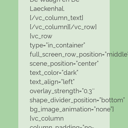
Laeckenhal.
[/vc_column_text]
[/vc_column][/vc_row]
[vc_row
type=”in_container”
full_screen_row_position=”middle
scene_position=”center”
text_color=”dark”
text_align=”left”
overlay_strength=”0.3″
shape_divider_position=”bottom”
bg_image_animation=”none”]
[vc_column
column_padding=”no-