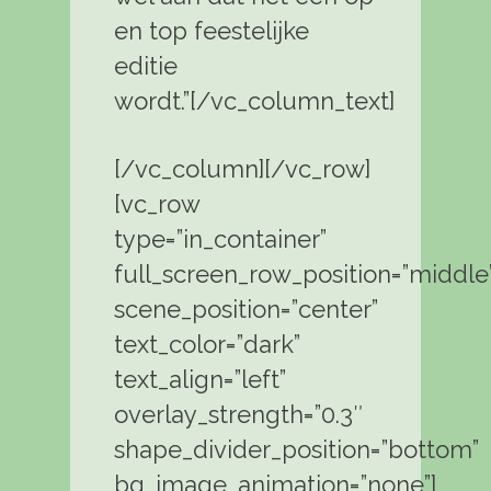
en top feestelijke
editie
wordt.”[/vc_column_text]
[/vc_column][/vc_row]
[vc_row
type=”in_container”
full_screen_row_position=”middle
scene_position=”center”
text_color=”dark”
text_align=”left”
overlay_strength=”0.3″
shape_divider_position=”bottom”
bg_image_animation=”none”]