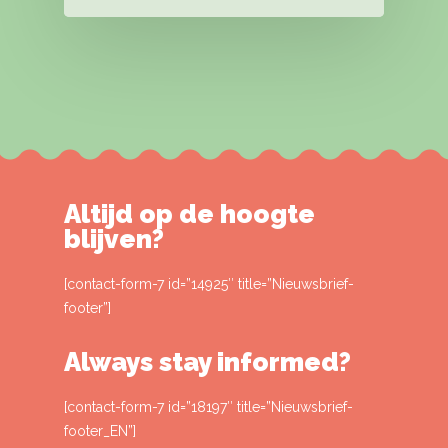
Altijd op de hoogte
blijven?
[contact-form-7 id=”14925″ title=”Nieuwsbrief-
footer”]
Always stay informed?
[contact-form-7 id=”18197″ title=”Nieuwsbrief-
footer_EN”]