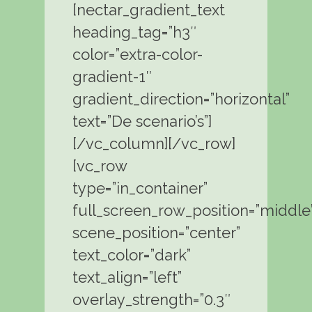
[nectar_gradient_text
heading_tag=”h3″
color=”extra-color-
gradient-1″
gradient_direction=”horizontal”
text=”De scenario’s”]
[/vc_column][/vc_row]
[vc_row
type=”in_container”
full_screen_row_position=”middle
scene_position=”center”
text_color=”dark”
text_align=”left”
overlay_strength=”0.3″