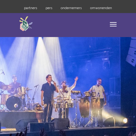
partners
pers
ondernemers
omwonenden