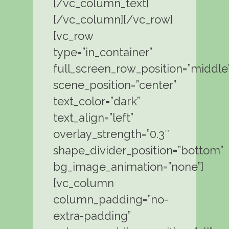
[/vc_column_text]
[/vc_column][/vc_row]
[vc_row
type=”in_container”
full_screen_row_position=”middle
scene_position=”center”
text_color=”dark”
text_align=”left”
overlay_strength=”0.3″
shape_divider_position=”bottom”
bg_image_animation=”none”]
[vc_column
column_padding=”no-
extra-padding”