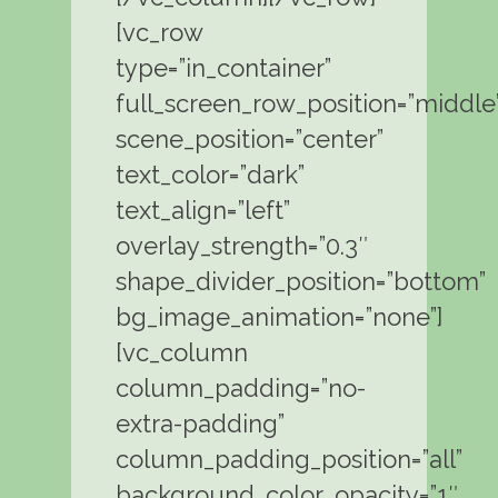
[vc_row
type=”in_container”
full_screen_row_position=”middle
scene_position=”center”
text_color=”dark”
text_align=”left”
overlay_strength=”0.3″
shape_divider_position=”bottom”
bg_image_animation=”none”]
[vc_column
column_padding=”no-
extra-padding”
column_padding_position=”all”
background_color_opacity=”1″