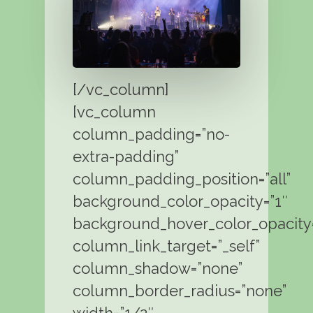
[/vc_column]
[vc_column
column_padding=”no-
extra-padding”
column_padding_position=”all”
background_color_opacity=”1″
background_hover_color_opacity=
column_link_target=”_self”
column_shadow=”none”
column_border_radius=”none”
width=”1/2″